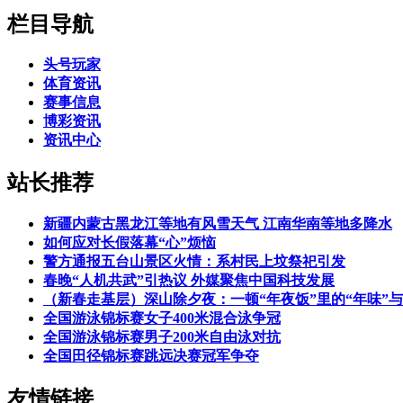
栏目导航
头号玩家
体育资讯
赛事信息
博彩资讯
资讯中心
站长推荐
新疆内蒙古黑龙江等地有风雪天气 江南华南等地多降水
如何应对长假落幕“心”烦恼
警方通报五台山景区火情：系村民上坟祭祀引发
春晚“人机共武”引热议 外媒聚焦中国科技发展
（新春走基层）深山除夕夜：一顿“年夜饭”里的“年味”与
全国游泳锦标赛女子400米混合泳争冠
全国游泳锦标赛男子200米自由泳对抗
全国田径锦标赛跳远决赛冠军争夺
友情链接