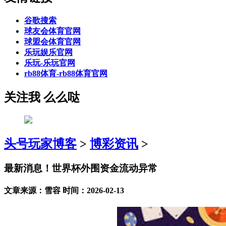
谷歌搜索
球友会体育官网
球盟会体育官网
乐玩娱乐官网
乐玩-乐玩官网
rb88体育-rb88体育官网
关注我 么么哒
头号玩家博客
>
博彩资讯
>
最新消息！世界杯外围资金流动异常
文章来源：雪容 时间：2026-02-13