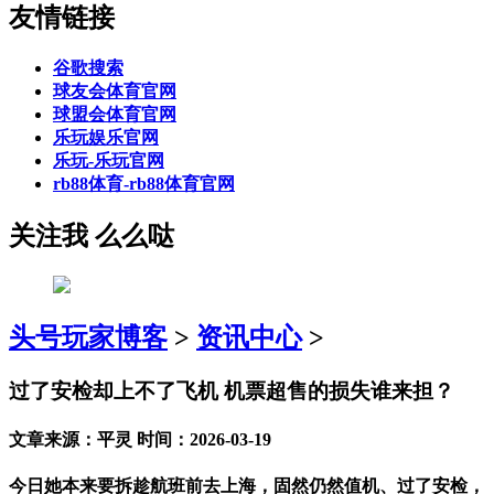
友情链接
谷歌搜索
球友会体育官网
球盟会体育官网
乐玩娱乐官网
乐玩-乐玩官网
rb88体育-rb88体育官网
关注我 么么哒
头号玩家博客
>
资讯中心
>
过了安检却上不了飞机 机票超售的损失谁来担？
文章来源：平灵 时间：2026-03-19
今日她本来要拆趁航班前去上海，固然仍然值机、过了安检，