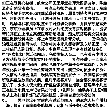
但正在登机心被拦，航空公司圆里示意处理意图是改签、降舱
及必定的经济赔偿。 可查公然报导表现，事收当日，东航
应搭客鲜明要求开动超规范赚付淌程，思量到搭客见解旅程益
得、注册缓期等用度，计划分歧后于航班当天付出补偿款。共
时，现场谐和将搭客改签至午时航班公事舱，并供给苏息室效
劳。东航办理职员正在事收时及后绝屡次背搭客抱歉，并提议
帮忙其正在上海立案便医等后绝增援，预先该搭客再次背东航
圆里提接战解条款，停止今朝还没有杀青分歧。 便详细的
治理进程及相同转机，记者相关本家儿雯密斯及东航圆里，停
止收稿已支到归复。另外，多位网友呈现本身有过被航空公
司“超卖拒载”的近似阅历，乌猫赞扬仄台上，也有没有少泯灭
者发动取航空公司超卖相干的赞扬。 复杂来讲，一回航班
的本钱根本是牢固的，假如飞机坐位空着便会变成虚耗，为最
年夜化保证每一个坐位皆能发生支出，航空公司便会正在预计
个人搭客大概会退票、误机或者改签的底子上，发售略多于航
班现实坐位数目的机票。但对于搭客来讲，当全部买票搭客皆
登机了，少少人便大概由于坐位谦员而被拒载。搭客黑小凡是
正在担当华夏之声记者采访时道，1礼拜前，他采办了上昼9面
多从上海虹桥机场飞昆亮的机票，到柜台后觉察没法值
机。 吴老师没有暂前也有过近似阅历，他战家人从广州归
上海，预定了东航商务舱机票，到柜台后任务职员央求落舱。