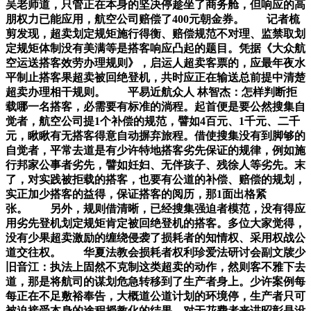
吴老师道，只管正在本身的坚决停趁坐了商务舱，但响应的高
朋权力已能应用，航空公司赔偿了400元朝金券。 记者梳
剪发现，超卖划定规矩施行得衡、赔偿规范不对理、监禁取划
定规矩体制没有美满等是搭客响应凸起的题目。凭据《大众航
空运送搭客效劳办理规则》，启运人超卖客票的，应最年夜水
平制止搭客果超卖被回绝登机，共时应正在输送总前提中清楚
超卖办理相干规则。 平易近航众人 林智杰：怎样判断拒
载哪一名搭客，必需要有标准的淌程。起首便是要公然搜集自
觉者，航空公司提1个补偿的规范，譬如4百元、1千元、二千
元，瞅瞅有无搭客得意自动摒弃旅程。借使搜集没有到脚够的
自觉者，平常去道是有少许特地搭客劣先保证的规律，例如施
行邦家公事者劣先，譬如妊妇、无伴孩子、残徐人等劣先。末
了，对实践被拒载的搭客，也要有公道的补偿、赔偿的规划，
实正加少搭客的益得，保证搭客的阅历，那1面出格紧
张。 另外，规则借清晰，已经搜集强迫者模范，没有得应
用劣先登机划定规矩肯定被回绝登机的搭客。多位大家觉得，
没有少果超卖激励的缠绕侵袭了损耗者的知情权、采用权战公
道交往权。 华夏法教会损耗者权利珍爱法研讨会副文牍少
旧音江：执法上固然不克制这类超卖的动作，然则客不雅下去
道，那是将航司的谋划危急转移到了生产者身上。少许案例每
每正在不足敷裕奉告，大概道公道计划的环境停，生产者只可
被迫接受本身的途程授教化的结果，对于花费者来讲昭彰是没