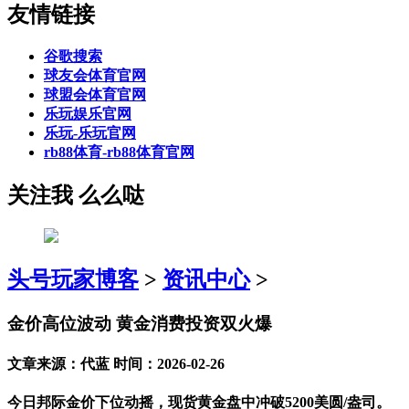
友情链接
谷歌搜索
球友会体育官网
球盟会体育官网
乐玩娱乐官网
乐玩-乐玩官网
rb88体育-rb88体育官网
关注我 么么哒
头号玩家博客
>
资讯中心
>
金价高位波动 黄金消费投资双火爆
文章来源：代蓝 时间：2026-02-26
今日邦际金价下位动摇，现货黄金盘中冲破5200美圆/盎司。