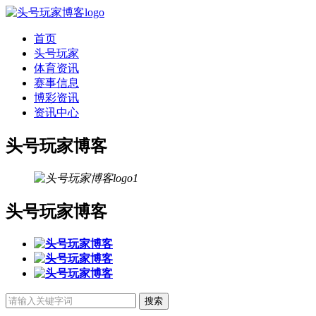
首页
头号玩家
体育资讯
赛事信息
博彩资讯
资讯中心
头号玩家博客
头号玩家博客