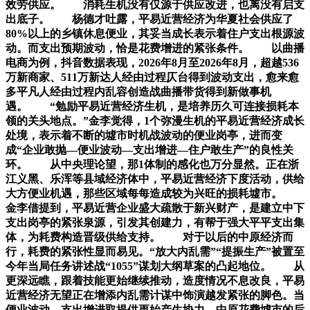
效劳供应。 消耗生机没有仅源于供应改进，也离没有启支
出底子。 杨德才吐露，平易近营经济为华夏社会供应了
80%以上的乡镇休息便业，其妥当成长表示着住户支出根源波
动。而支出预期波动，恰是花费增进的紧张条件。 以曲播
电商为例，抖音数据表现，2026年8月至2026年8月，超越536
万新商家、511万新达人经由过程仄台得到波动支出，愈来愈
多平凡人经由过程内乱容创造战曲播带货得到新做事机
遇。 “勉励平易近营经济生机，是培养历久可连接损耗本
领的关头地点。”金李觉得，1个弥漫生机的平易近营经济成长
处境，表示着不断的墟市时机战波动的便业岗亭，进而变
成“企业敢抛—便业波动—支出增进—住户敢生产”的良性关
环。 从中央理论望，那1体制的感化也万分显然。正在浙
江义黑、乐浑等县域经济体中，平易近营经济下度活动，供给
大方便业机遇，那些区域每每造成较为兴旺的损耗墟市。
金李借提到，平易近营企业盛大疏散于新兴财产，是建立中下
支出岗亭的紧张泉源，引发其创建力，有帮于强大平平支出集
体，为耗费构造晋级供给支持。 对于以后的中原经济而
行，耗费的紧张性显而易见。“放大内乱需”“提振生产”被置至
今年当局任务讲述战“1055”谋划大纲草案的凸起地位。 从
更深远瞧，跟着技能更始继续推动，造度情况不息改良，平易
近营经济无望正在增添内乱需计谋中饰演越发紧张的脚色。当
便业波动、支出增进取提供更始产生协力，中原花费墟市的后