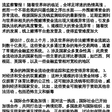
流监察警报！ 随着世界杯的临近，全球足球迷的热情高涨，
然而一个不容忽视的问题也随之浮出水面——外围赌博资金的
异常流动。根据国际反洗钱监测组织的最新报告，近期监测到
与世界杯相关的外围赌博资金流出现大规模异常活动，引发多
国执法机构的高度警觉。 1. 规模巨大的资金流异常： 随着技
术的发展，线上赌博平台愈发普及，使得监管难度加大
据估计，仅在上个月，涉及世界杯的非法赌博资金流就达
到数十亿美元。这些资金大多通过复杂的海外交易网络，逃避
了常规的金融监控系统。 2. 涉及国家众多复杂性高： 此类资
金流动涉及的国家包括一些主要的足球比赛强国，如巴西、阿
根廷、英国等，以及一些金融监管相对宽松的地区
复杂的跨国资金流动使得追踪和监控变得异常困难。 3.
对经济和安全的双重威胁： 这种大规模的非法资金转移，不
仅损害了体育比赛的公正性，还可能涉及洗钱等犯罪活动，威
胁到经济和国家安全。比如，这些资金可能被用于资助其他非
法活动，包括恐怖主义和贩毒
4. 国际合作紧急加强： 面对这一挑战，国际社会已开始
加强合作，共同打击这一跨境犯罪。多国政府与国际组织，如
国际足联和欧洲足球联合会，正在积极协商，讨论如何联合使