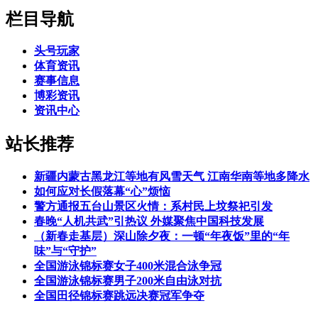
栏目导航
头号玩家
体育资讯
赛事信息
博彩资讯
资讯中心
站长推荐
新疆内蒙古黑龙江等地有风雪天气 江南华南等地多降水
如何应对长假落幕“心”烦恼
警方通报五台山景区火情：系村民上坟祭祀引发
春晚“人机共武”引热议 外媒聚焦中国科技发展
（新春走基层）深山除夕夜：一顿“年夜饭”里的“年
味”与“守护”
全国游泳锦标赛女子400米混合泳争冠
全国游泳锦标赛男子200米自由泳对抗
全国田径锦标赛跳远决赛冠军争夺