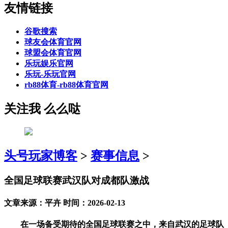
友情链接
谷歌搜索
球友会体育官网
球盟会体育官网
乐玩娱乐官网
乐玩-乐玩官网
rb88体育-rb88体育官网
关注我 么么哒
头号玩家博客
>
赛事信息
>
全国足球联赛武汉队对成都队激战
文章来源：平卉 时间：2026-02-13
在一场备受期待的全国足球联赛之中，来自武汉的足球队