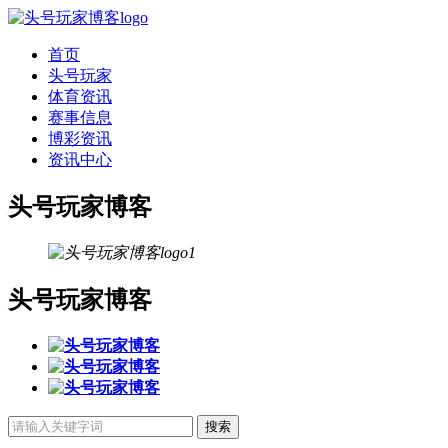
首页
头号玩家
体育资讯
赛事信息
博彩资讯
资讯中心
头号玩家博客
头号玩家博客