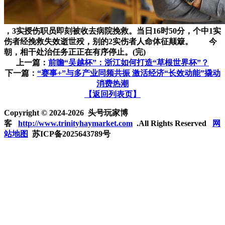
，3实授伤职员即刻被收去病院挽救。当日16时50分，个中1实
伤者经挽救失效逝世殁，别的2实伤者人命体征颠簸。 今
朝，相干处治任务正正在有序停止。(完)
上一篇：
前瞻“吴越杯”：浙江如何打造“草根世界杯”？
下一篇：
“赛事+”与多产业同频共振 激活经济“长效动能”撬动
消费热潮
【返回列表页】
Copyright © 2024-2026 头号玩家博
客
http://www.trinityhaymarket.com
.All Rights Reserved
网
站地图
苏ICP备2025643789号