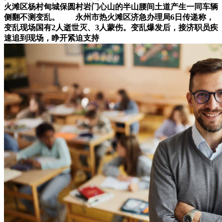
火滩区杨村甸城保圆村岩门心山的半山腰间土道产生一同车辆
侧翻不测变乱。 永州市热火滩区济急办理局6日传递称，
变乱现场国有2人逝世灭、3人蒙伤。变乱爆发后，接济职员疾
速追到现场，睁开紧迫支持