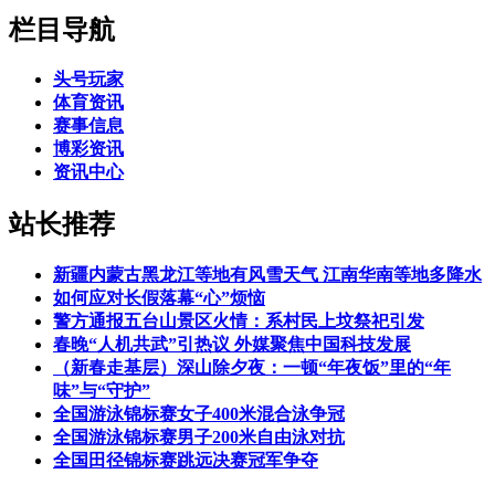
栏目导航
头号玩家
体育资讯
赛事信息
博彩资讯
资讯中心
站长推荐
新疆内蒙古黑龙江等地有风雪天气 江南华南等地多降水
如何应对长假落幕“心”烦恼
警方通报五台山景区火情：系村民上坟祭祀引发
春晚“人机共武”引热议 外媒聚焦中国科技发展
（新春走基层）深山除夕夜：一顿“年夜饭”里的“年
味”与“守护”
全国游泳锦标赛女子400米混合泳争冠
全国游泳锦标赛男子200米自由泳对抗
全国田径锦标赛跳远决赛冠军争夺