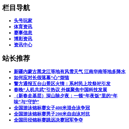
栏目导航
头号玩家
体育资讯
赛事信息
博彩资讯
资讯中心
站长推荐
新疆内蒙古黑龙江等地有风雪天气 江南华南等地多降水
如何应对长假落幕“心”烦恼
警方通报五台山景区火情：系村民上坟祭祀引发
春晚“人机共武”引热议 外媒聚焦中国科技发展
（新春走基层）深山除夕夜：一顿“年夜饭”里的“年
味”与“守护”
全国游泳锦标赛女子400米混合泳争冠
全国游泳锦标赛男子200米自由泳对抗
全国田径锦标赛跳远决赛冠军争夺