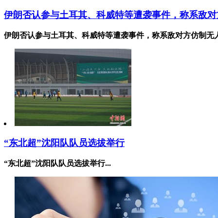
伊朗否认参与土耳其、科威特等遭袭事件，称系敌对
伊朗否认参与土耳其、科威特等遭袭事件，称系敌对方仿制无人机
“东北超”沈阳队队员选拔举行
“东北超”沈阳队队员选拔举行...