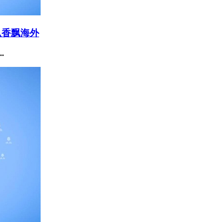
瓜香飘海外
.