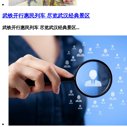
武铁开行惠民列车 尽览武汉经典景区
武铁开行惠民列车 尽览武汉经典景区...